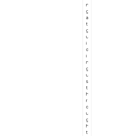
a
l,
a
n
c
w
n
e
t
w
n
g
e
e
c
e
i
a
d
a
a
c
e
d
o
s
p
t
n
o
w
e
n
v
r
g
d
u
i
d
,
e
o
u
h
l
t
p
g
r
d
i
i
d
h
a
r
y
u
d
g
n
B
c
e
t
c
i
h
’
o
k
a
e
t
n
q
t
x
a
t
n
!
g
u
b
B
g
q
t
D
u
a
e
a
i
u
a
a
s
li
h
b
n
a
t
v
t
t
a
a
g
li
i
i
h
y
p
a
t
t
v
d
r
p
p
n
h
y
e
W
o
r
i
d
a
.
a
e
u
o
e
C
t
T
n
ll
g
d
r
r
w
h
d
s
h
u
w
i
o
a
r
f
t
c
i
s
u