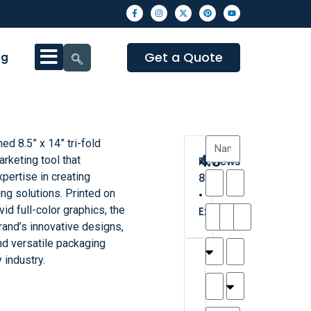
Get a Quote
og
ed 8.5” x 14” tri-fold
4.3
rketing tool that
Reviews
ertise in creating
8
g solutions. Printed on
•
vid full-color graphics, the
Excellent
rand’s innovative designs,
nd versatile packaging
T
T
A
M
M
H
M
C
 industry.
h
a
n
a
y
a
a
a
a
y
d
t
r
n
t
r
is
l
r
t
a
n
t
o