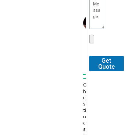
M
o
e
L
ly
a
e
l
ill
r
w
a
n
h
o
S
e
C
D
b
G
A
G
c
MY
MA
r
r
r
l
i
G
h
o
e
e
r
G
a
H
e
m
t
at
at
e
r
r
d
e
t
e
e
at
e
TC
k
ri
d
G
st
st
e
at
r
e
c
G
P.
P.
st
e
e
re
G
h
....
....
P.
st
a
at
r
G
.
.
....
P.
Get
t
e
e
r
.
....
Quote
e
st
a
e
.
st
W
I’
P..
t
a
P.
....
T
e
v
e
t
...
st
C
h
r
e
e
..
P.
st
h
e
e
b
F
...
P.
ri
s
c
e
o
..
....
A
s
e
e
e
r
.
b
ti
g
n
n
o
P
s
n
u
tl
v
u
r
M
o
a
y
y
e
r
o
y
l
a
s
p
r
r