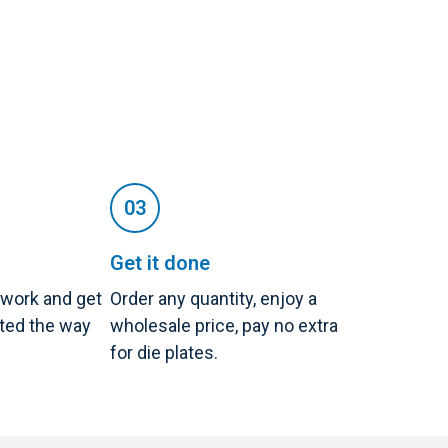
Get it done
twork and get
Order any quantity, enjoy a
nted the way
wholesale price, pay no extra
for die plates.