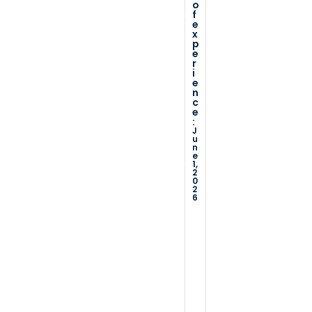
x
o
r
m
9
o
o
,
f
o
d
v
m
2
n
e
0
u
e
i
u
x
.
2
p
6
tl
li
c
n
T
e
i
v
e
i
r
h
i
n
e
w
c
e
e
e
r
e
a
n
c
c
s
h
r
t
u
e
…
i
e
e
:
s
J
g
c
o
t
u
D
h
n
e
u
a
o
e
t
-
i
r
1,
m
e
2
q
v
…
o
b
0
f
2
u
e
o
6
e
D
a
d
x
x
a
p
t
li
…
e
e
e
t
r
s
o
D
i
f
y
a
f
e
e
t
c
n
r
x
e
c
p
u
o
o
e
e
f
s
:
m
r
e
D
i
t
B