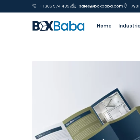
+1 305 574 4357
sales@boxbaba.com
7901
Home
Industri