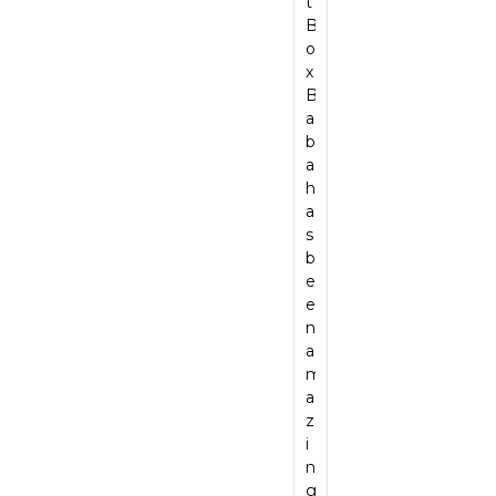
f
c
u
t
a
u
y
e
e
o
t
B
r
r
p
c
s
n
e
o
e
c
l
e
s
t
l
x
l
h
e
n
i
a
y
B
e
a
a
t
o
c
p
a
g
s
s
p
n
t
h
b
it
e
e
r
a
a
e
a
T
d
d
o
l,
t
n
h
o
b
w
d
g
B
o
a
p
o
it
u
r
o
m
s
-
x
h
c
e
x
e
b
n
s
m
t
a
B
n
e
o
l
y
l
t
a
a
e
t
e
e
a
c
b
l
n
c
e
x
u
o
a
s
a
h
v
p
n
m
,
e
m
s
e
e
c
m
M
r
a
e
s
ri
h
u
a
v
z
r
a
e
,
n
r
i
i
v
n
n
w
i
c
c
n
i
d
c
e
c
e
e
g
c
w
e
n